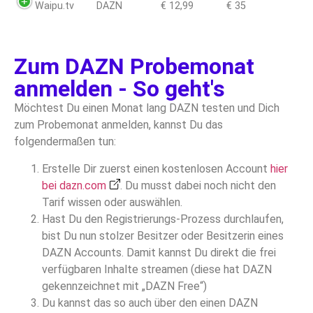
Anbieter
Zubuch-
Waipu.tv
DAZN
€ 12,99
€ 35
ab
Dienst
Zum DAZN Probemonat
anmelden - So geht's
Möchtest Du einen Monat lang DAZN testen und Dich
zum Probemonat anmelden, kannst Du das
folgendermaßen tun:
Erstelle Dir zuerst einen kostenlosen Account
hier
bei dazn.com
. Du musst dabei noch nicht den
Tarif wissen oder auswählen.
Hast Du den Registrierungs-Prozess durchlaufen,
bist Du nun stolzer Besitzer oder Besitzerin eines
DAZN Accounts. Damit kannst Du direkt die frei
verfügbaren Inhalte streamen (diese hat DAZN
gekennzeichnet mit „DAZN Free“)
Du kannst das so auch über den einen DAZN