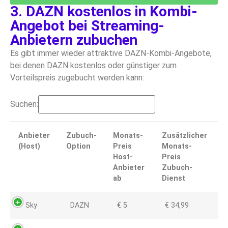
3. DAZN kostenlos in Kombi-
Angebot bei Streaming-
Anbietern zubuchen
Es gibt immer wieder attraktive DAZN-Kombi-Angebote,
bei denen DAZN kostenlos oder günstiger zum
Vorteilspreis zugebucht werden kann:
Suchen:
Anbieter
Zubuch-
Monats-
Zusätzlicher
(Host)
Option
Preis
Monats-
Host-
Preis
Anbieter
Zubuch-
ab
Dienst
Anbieter
Zubuch-
Monats-
Zusätzlicher
Sky
DAZN
€ 5
€ 34,99
(Host)
Option
Preis
Monats-
Host-
Preis