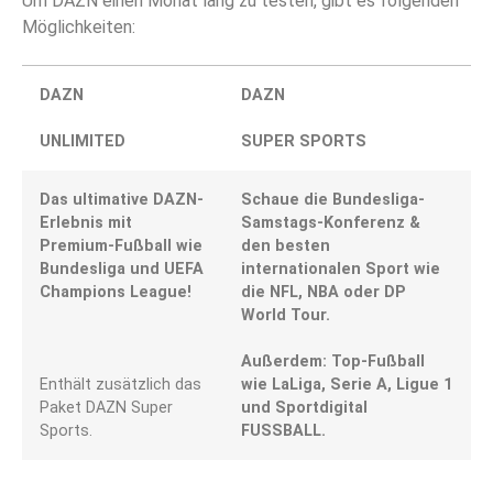
Um DAZN einen Monat lang zu testen, gibt es folgenden
Möglichkeiten:
DAZN
DAZN
UNLIMITED
SUPER SPORTS
Das ultimative DAZN-
Schaue die Bundesliga-
Erlebnis mit
Samstags-Konferenz &
Premium-Fußball wie
den besten
Bundesliga und UEFA
internationalen Sport wie
Champions League!
die NFL, NBA oder DP
World Tour.
Außerdem: Top-Fußball
Enthält zusätzlich das
wie LaLiga, Serie A, Ligue 1
Paket DAZN Super
und Sportdigital
Sports.
FUSSBALL.