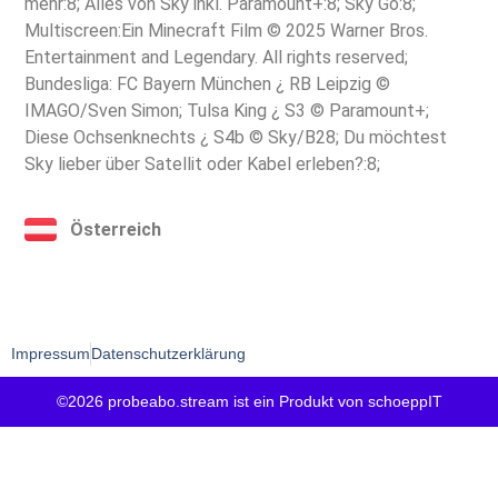
mehr:8; Alles von Sky inkl. Paramount+:8; Sky Go:8;
Multiscreen:Ein Minecraft Film © 2025 Warner Bros.
Entertainment and Legendary. All rights reserved;
Bundesliga: FC Bayern München ¿ RB Leipzig ©
IMAGO/Sven Simon; Tulsa King ¿ S3 © Paramount+;
Diese Ochsenknechts ¿ S4b © Sky/B28; Du möchtest
Sky lieber über Satellit oder Kabel erleben?:8;
Österreich
Impressum
Datenschutzerklärung
©2026 probeabo.stream ist ein Produkt von schoeppIT