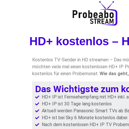
HD+ kostenlos – H
Kostenlos TV-Sender in HD streamen – Das möcht
möchten viele mal einen kostenlosen HD+ IP P
kostenlos für einen Probemonat.
Wie das geht,
Das Wichtigste zum ko
HD+ IP ist Fernsehempfang mit HD+ inkl. a
HD+ IP ist 30 Tage lang kostenlos
Aktuell werden Panasonic Smart TVs ab B
HD+ ist bei Sky 6 Monate kostenlos dabei
Nach dem kostenlosen HD+ IP TV Probemo