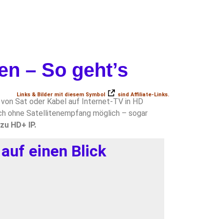
en – So geht’s
Links & Bilder mit diesem Symbol
sind Affiliate-Links.
 von Sat oder Kabel auf Internet-TV in HD
h ohne Satellitenempfang möglich – sogar
zu HD+ IP.
auf einen Blick