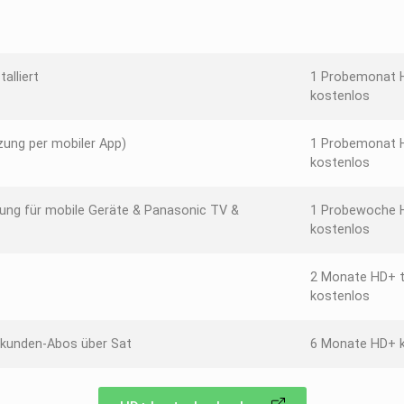
alliert
1 Probemonat 
kostenlos
ung per mobiler App)
1 Probemonat 
kostenlos
ung für mobile Geräte & Panasonic TV &
1 Probewoche 
kostenlos
2 Monate HD+ 
kostenlos
eukunden-Abos über Sat
6 Monate HD+ 