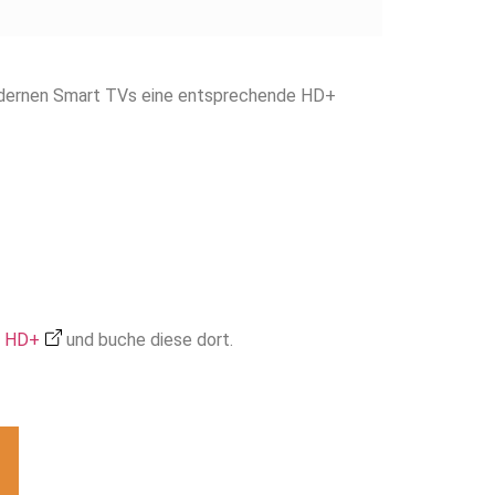
s modernen Smart TVs eine entsprechende HD+
u
HD+
und buche diese dort.