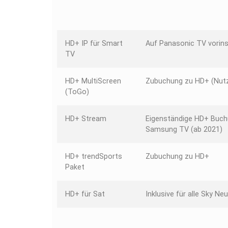
HD+ IP für Smart
Auf Panasonic TV vorinst
TV
HD+ MultiScreen
Zubuchung zu HD+ (Nutz
(ToGo)
HD+ Stream
Eigenständige HD+ Buch
Samsung TV (ab 2021)
HD+ trendSports
Zubuchung zu HD+
Paket
HD+ für Sat
Inklusive für alle Sky N