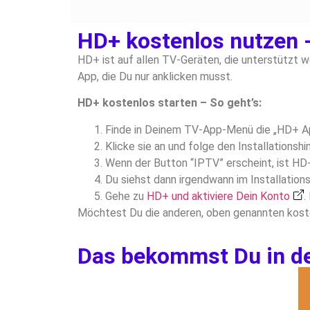
HD+ kostenlos nutzen -
HD+ ist auf allen TV-Geräten, die unterstützt 
App, die Du nur anklicken musst.
HD+ kostenlos starten – So geht’s:
Finde in Deinem TV-App-Menü die „HD+ A
Klicke sie an und folge den Installationshi
Wenn der Button “IPTV” erscheint, ist HD+ 
Du siehst dann irgendwann im Installations
Gehe zu
HD+ und aktiviere Dein Konto
.
Möchtest Du die anderen, oben genannten kos
Das bekommst Du in d